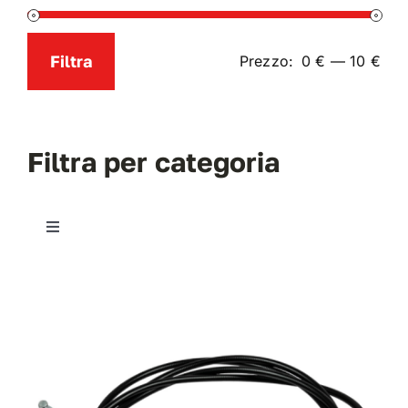
News
Filtra
Prezzo:
0 €
—
10 €
Prezzo
Prezzo
Contatti
Min
Max
Filtra per categoria
Toggle
Navigation
RICAMBI
RICAMBI SDF
ATTREZZATURA