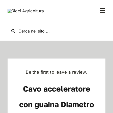
Salta
al
Togg
contenuto
Navi
Home
Cerca
per:
Chi Siamo
Nuovo
Be the first to leave a review.
Usato
Cavo acceleratore
Shop
con guaina Diametro
News