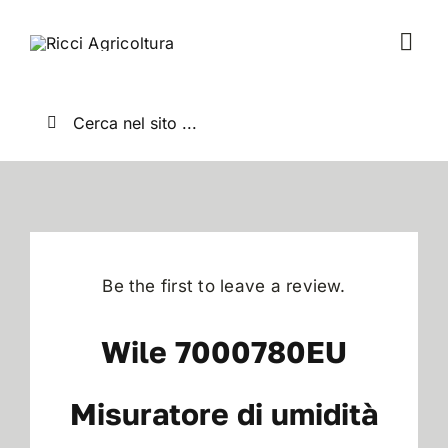
Salta
al
Togg
contenuto
Navi
Home
Cerca
per:
Chi Siamo
Nuovo
Be the first to leave a review.
Usato
Wile 7000780EU
Shop
Misuratore di umidità
News