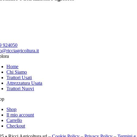
9 924050
o@ricciagricoltura.it
plora
Home
Chi Siamo
Trattori Usati
Attrezzatura Usata
Trattori Nuovi
op
Shop
Il mio account
Carrello
Checkout
25 • Ricci Agricoltura srl –
Cookie Policy
–
Privacy Policy
–
Termini e