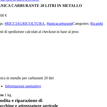
ANICA CARBURANTE 20 LITRI IN METALLO
,00
€
gs:
#RICCIAGRICOLTURA
,
#tanicacarburanti
Categories:
Ricambi
ti di spedizione calcolati al checkout in base al peso
ica in metallo per carburanti 20 litri
Informazioni aggiuntive
so
1 kg
ndita e riparazione di
cchine e attrezzature agricole