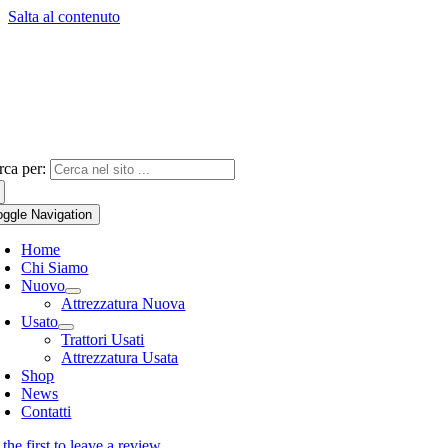
Salta al contenuto
rca per:
oggle Navigation
Home
Chi Siamo
Nuovo
Attrezzatura Nuova
Usato
Trattori Usati
Attrezzatura Usata
Shop
News
Contatti
the first to leave a review.