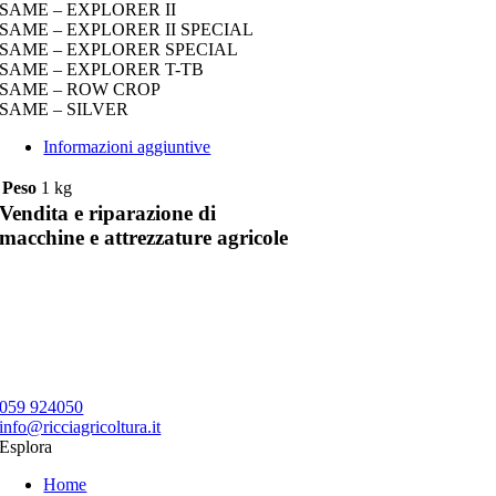
SAME – EXPLORER II
SAME – EXPLORER II SPECIAL
SAME – EXPLORER SPECIAL
SAME – EXPLORER T-TB
SAME – ROW CROP
SAME – SILVER
Informazioni aggiuntive
Peso
1 kg
Vendita e riparazione di
macchine e attrezzature agricole
059 924050
info@ricciagricoltura.it
Esplora
Home