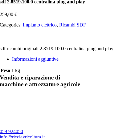
sdf 2.8519.100.0 centralina plug and play
259,00
€
Categories:
Impianto elettrico
,
Ricambi SDF
sdf ricambi originali 2.8519.100.0 centralina plug and play
Informazioni aggiuntive
Peso
1 kg
Vendita e riparazione di
macchine e attrezzature agricole
059 924050
info@ricciagricoltura.it