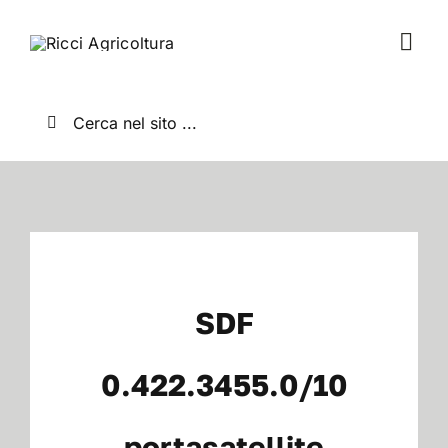
Salta
al
Togg
contenuto
Navi
Home
Cerca
per:
Chi Siamo
Nuovo
Usato
SDF
Shop
0.422.3455.0/10
portasatellite
News