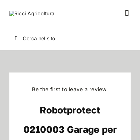
Salta
al
Togg
contenuto
Navi
Home
Cerca
per:
Chi Siamo
Nuovo
Be the first to leave a review.
Usato
Robotprotect
Shop
0210003 Garage per
News