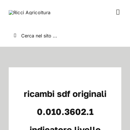
Salta
al
Togg
contenuto
Navi
Home
Cerca
per:
Chi Siamo
Nuovo
Usato
ricambi sdf originali
Shop
0.010.3602.1
indicatore livello
News