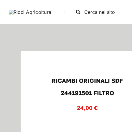
Salta
Cerca
al
per:
contenuto
RICAMBI ORIGINALI SDF
244191501 FILTRO
24,00
€