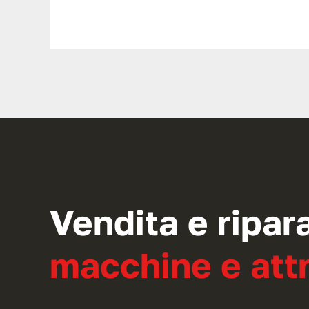
Vendita e ripar
macchine e attr