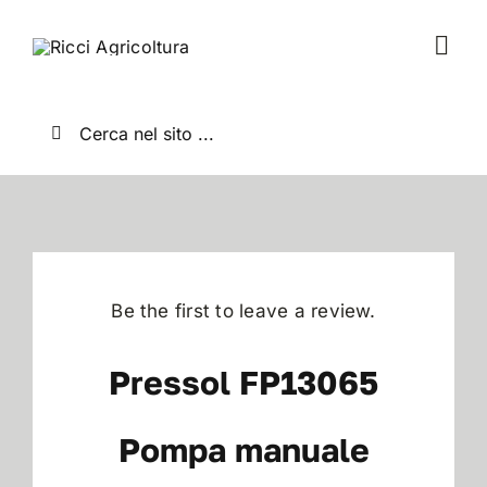
Salta
al
Togg
contenuto
Navi
Home
Cerca
per:
Chi Siamo
Nuovo
Be the first to leave a review.
Usato
Pressol FP13065
Shop
Pompa manuale
News