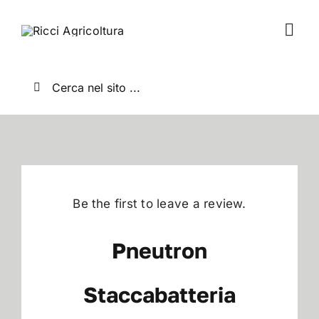
Salta
al
Togg
contenuto
Navi
Home
Cerca
per:
Chi Siamo
Nuovo
Be the first to leave a review.
Usato
Pneutron
Shop
Staccabatteria
News