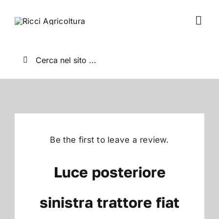
Salta
al
Togg
contenuto
Navi
Home
Cerca
per:
Chi Siamo
Nuovo
Be the first to leave a review.
Usato
Luce posteriore
Shop
sinistra trattore fiat
News