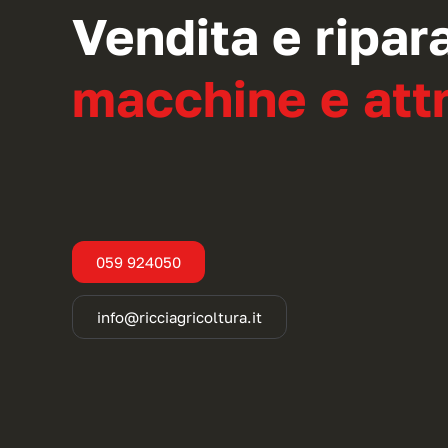
Vendita e ripar
macchine e attr
059 924050
info@ricciagricoltura.it