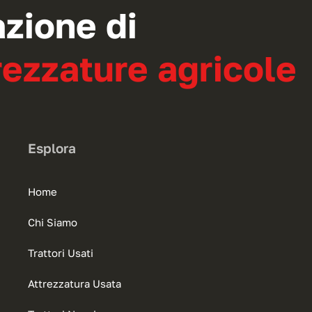
azione di
ezzature agricole
Esplora
Home
Chi Siamo
Trattori Usati
Attrezzatura Usata