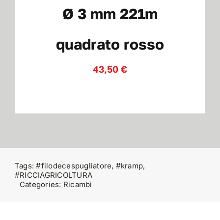
Ø 3 mm 221m
Contatti
quadrato rosso
43,50
€
Tags:
#filodecespugliatore
,
#kramp
,
#RICCIAGRICOLTURA
Categories:
Ricambi