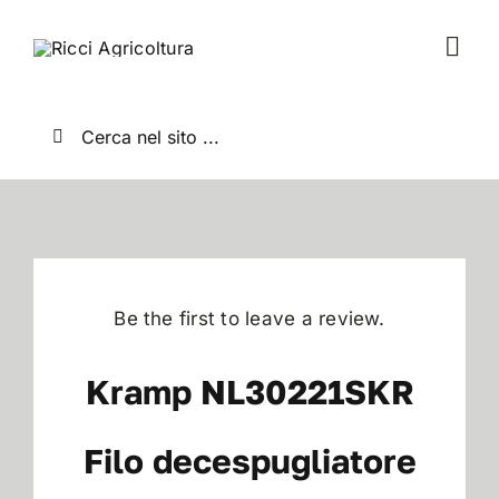
Salta
al
Togg
contenuto
Navi
Home
Cerca
per:
Chi Siamo
Nuovo
Be the first to leave a review.
Usato
Kramp NL30221SKR
Shop
Filo decespugliatore
News