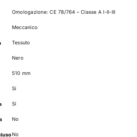
Omologazione: CE 78/764 – Classe A I-II-III
Meccanico
Tessuto
a
Nero
510 mm
Si
Si
a
No
a
No
cluso