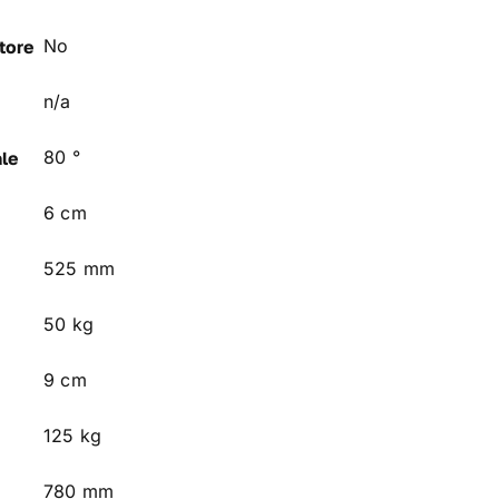
No
tore
n/a
80 °
le
6 cm
525 mm
50 kg
9 cm
125 kg
780 mm