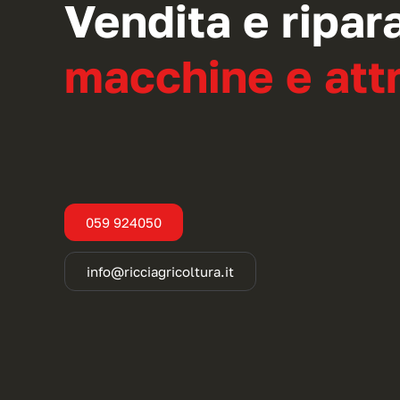
Vendita e ripar
macchine e attr
059 924050
info@ricciagricoltura.it