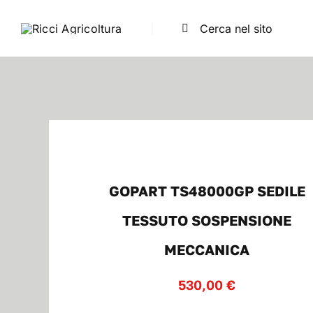
Salta
Cerca
al
per:
contenuto
GOPART TS48000GP SEDILE
TESSUTO SOSPENSIONE
MECCANICA
530,00
€