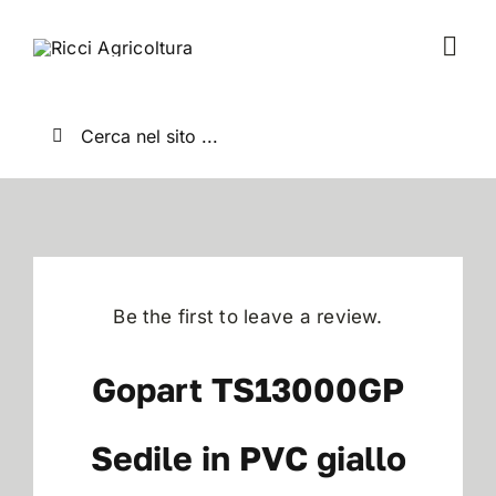
Salta
al
Togg
contenuto
Navi
Home
Cerca
per:
Chi Siamo
Nuovo
Be the first to leave a review.
Usato
Gopart TS13000GP
Shop
Sedile in PVC giallo
News