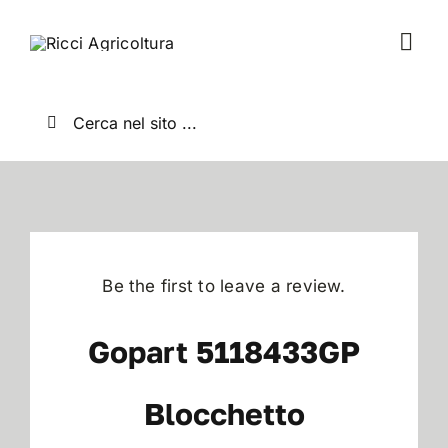
Salta
al
Togg
contenuto
Navi
Home
Cerca
per:
Chi Siamo
Nuovo
Be the first to leave a review.
Usato
Gopart 5118433GP
Shop
Blocchetto
News