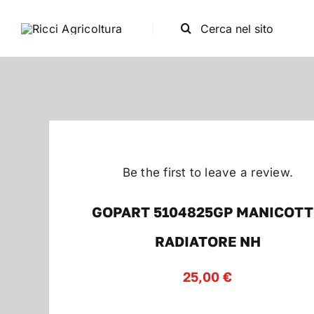
Salta
Cerca
al
per:
contenuto
Be the first to leave a review.
GOPART 5104825GP MANICOT
RADIATORE NH
25,00
€