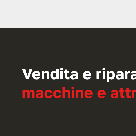
Vendita e ripar
macchine e attr