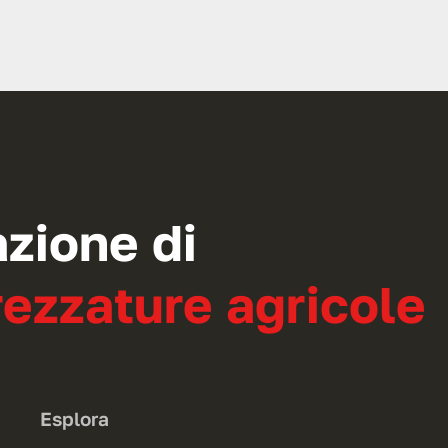
azione di
ezzature agricole
Esplora