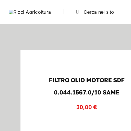
Salta
Cerca
al
per:
contenuto
FILTRO OLIO MOTORE SDF
0.044.1567.0/10 SAME
30,00
€