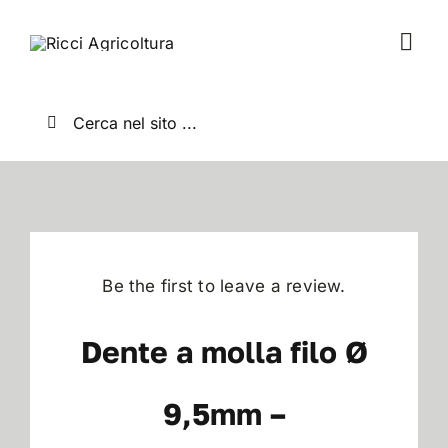
Salta
al
Togg
contenuto
Navi
Home
Cerca
per:
Chi Siamo
Nuovo
Be the first to leave a review.
Usato
Dente a molla filo Ø
Shop
9,5mm –
News