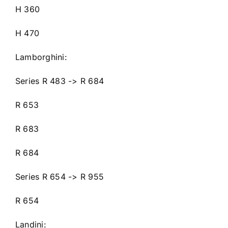
H 360
H 470
Lamborghini:
Series R 483 -> R 684
R 653
R 683
R 684
Series R 654 -> R 955
R 654
Landini: