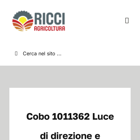
Salta
al
contenuto
Togg
Navi
Home
Cerca
per:
Chi Siamo
Nuovo
Usato
Cobo 1011362 Luce
Shop
di direzione e