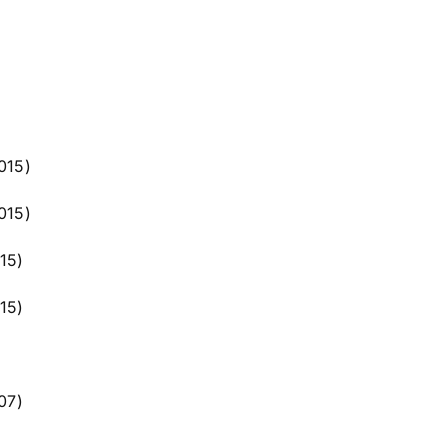
015)
015)
15)
15)
07)