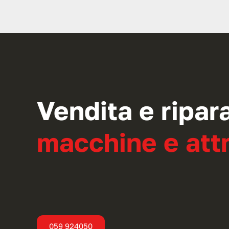
Vendita e ripar
macchine e attr
059 924050