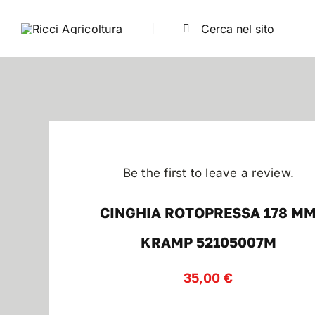
Salta
Cerca
al
per:
contenuto
Be the first to leave a review.
CINGHIA ROTOPRESSA 178 M
KRAMP 52105007M
35,00
€