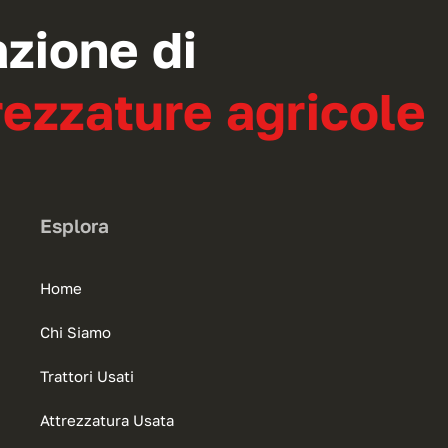
azione di
ezzature agricole
Esplora
Home
Chi Siamo
Trattori Usati
Attrezzatura Usata