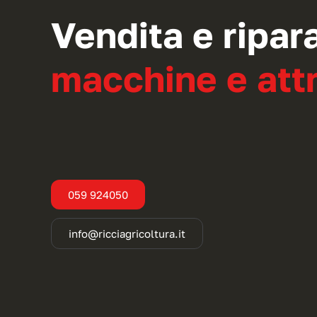
Vendita e ripar
macchine e attr
059 924050
info@ricciagricoltura.it