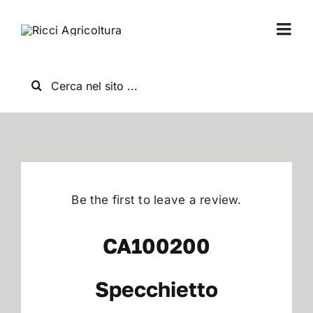
Salta
al
Togg
contenuto
Navi
Home
Cerca
per:
Chi Siamo
Nuovo
Be the first to leave a review.
Usato
CA100200
Shop
Specchietto
News