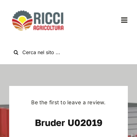
Salta
al
contenuto
Togg
Navi
Home
Cerca
per:
Chi Siamo
Nuovo
Usato
Be the first to leave a review.
Bruder U02019
Shop