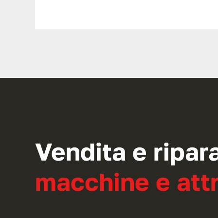
Vendita e ripar
macchine e attr