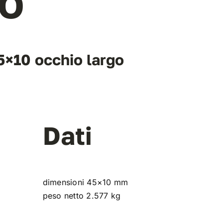
IO
5×10 occhio largo
Dati
dimensioni
45×10
mm
peso netto
2.577
kg