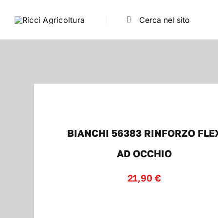
Salta
Cerca
al
per:
contenuto
BIANCHI 56383 RINFORZO FLE
AD OCCHIO
21,90
€