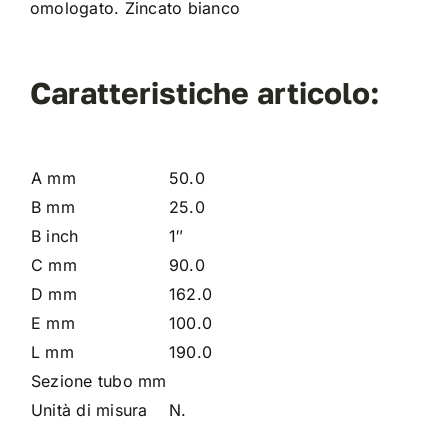
omologato. Zincato bianco
Caratteristiche articolo:
A mm
50.0
B mm
25.0
B inch
1″
C mm
90.0
D mm
162.0
E mm
100.0
L mm
190.0
Sezione tubo mm
Unità di misura
N.