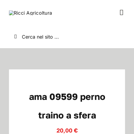
Salta
al
Togg
contenuto
Navi
Home
Cerca
per:
Chi Siamo
Nuovo
Usato
ama 09599 perno
Shop
traino a sfera
20,00
€
News