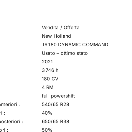
Vendita / Offerta
New Holland
T6.180 DYNAMIC COMMAND
Usato – ottimo stato
2021
3 746
h
180 CV
4 RM
full-powershift
teriori :
540/65 R28
i :
40%
osteriori :
650/65 R38
ri :
50%