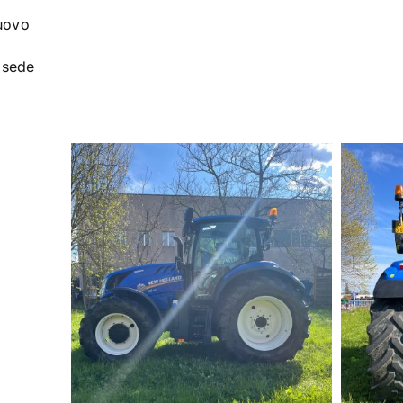
uovo
 sede