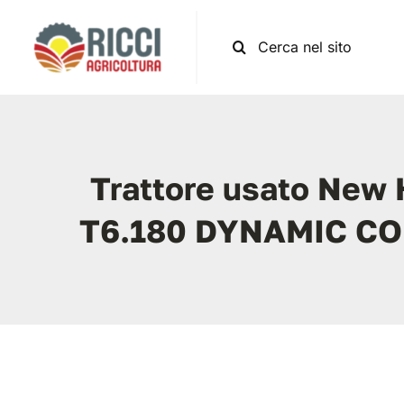
Salta
al
Cerca
contenuto
per:
Trattore usato New 
T6.180 DYNAMIC 