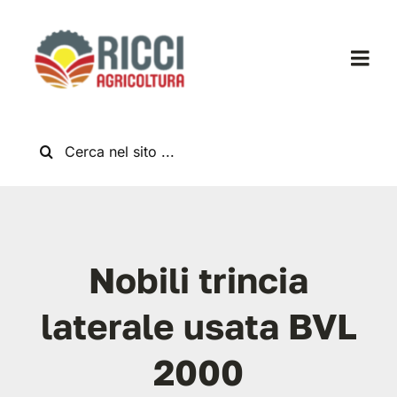
Salta
al
contenuto
Togg
Navi
Home
Cerca
per:
Chi Siamo
Nuovo
Nobili trincia
Usato
laterale usata BVL
Shop
2000